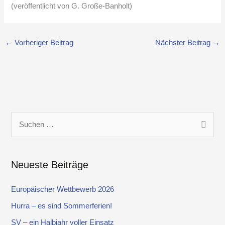
(veröffentlicht von G. Große-Banholt)
←
Vorheriger Beitrag
Nächster Beitrag
→
S
u
c
Neueste Beiträge
h
e
Europäischer Wettbewerb 2026
n
Hurra – es sind Sommerferien!
n
SV – ein Halbjahr voller Einsatz