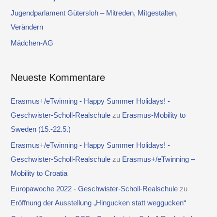
a
Jugendparlament Gütersloh – Mitreden, Mitgestalten,
c
Verändern
h
Mädchen-AG
:
Neueste Kommentare
Erasmus+/eTwinning - Happy Summer Holidays! -
Geschwister-Scholl-Realschule
zu
Erasmus-Mobility to
Sweden (15.-22.5.)
Erasmus+/eTwinning - Happy Summer Holidays! -
Geschwister-Scholl-Realschule
zu
Erasmus+/eTwinning –
Mobility to Croatia
Europawoche 2022 - Geschwister-Scholl-Realschule
zu
Eröffnung der Ausstellung „Hingucken statt weggucken“