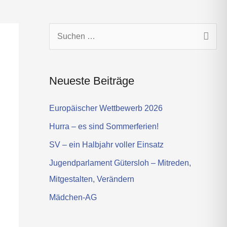
s
t
a
g
S
r
u
a
c
m
Neueste Beiträge
h
e
Europäischer Wettbewerb 2026
n
Hurra – es sind Sommerferien!
n
SV – ein Halbjahr voller Einsatz
a
Jugendparlament Gütersloh – Mitreden,
c
Mitgestalten, Verändern
h
Mädchen-AG
: