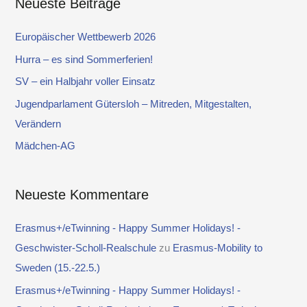
Neueste Beiträge
h
e
Europäischer Wettbewerb 2026
n
Hurra – es sind Sommerferien!
n
SV – ein Halbjahr voller Einsatz
a
Jugendparlament Gütersloh – Mitreden, Mitgestalten,
c
Verändern
h
Mädchen-AG
:
Neueste Kommentare
Erasmus+/eTwinning - Happy Summer Holidays! -
Geschwister-Scholl-Realschule
zu
Erasmus-Mobility to
Sweden (15.-22.5.)
Erasmus+/eTwinning - Happy Summer Holidays! -