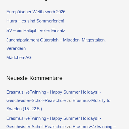
h
e
Europäischer Wettbewerb 2026
n
Hurra – es sind Sommerferien!
n
SV – ein Halbjahr voller Einsatz
a
Jugendparlament Gütersloh – Mitreden, Mitgestalten,
c
Verändern
h
Mädchen-AG
:
Neueste Kommentare
Erasmus+/eTwinning - Happy Summer Holidays! -
Geschwister-Scholl-Realschule
zu
Erasmus-Mobility to
Sweden (15.-22.5.)
Erasmus+/eTwinning - Happy Summer Holidays! -
Geschwister-Scholl-Realschule
zu
Erasmus+/eTwinning –