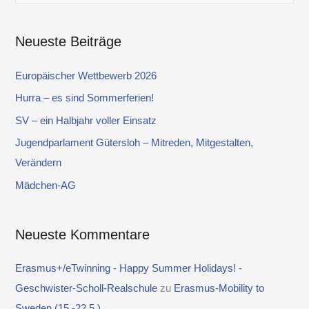
u
c
Neueste Beiträge
h
e
Europäischer Wettbewerb 2026
n
Hurra – es sind Sommerferien!
n
SV – ein Halbjahr voller Einsatz
a
Jugendparlament Gütersloh – Mitreden, Mitgestalten,
c
Verändern
h
Mädchen-AG
:
Neueste Kommentare
Erasmus+/eTwinning - Happy Summer Holidays! -
Geschwister-Scholl-Realschule
zu
Erasmus-Mobility to
Sweden (15.-22.5.)