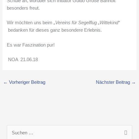
Schule an, worüber sich Initiator Guido Große Banholt
besonders freut.
Wir möchten uns beim
„Vereins für Segelflug „Wittekind“
bedanken für dieses ganz besondere Erlebnis.
Es war Faszination pur!
NOA 21.06.18
←
Vorheriger Beitrag
Nächster Beitrag
→
S