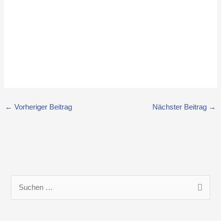
←
Vorheriger Beitrag
Nächster Beitrag
→
S
u
c