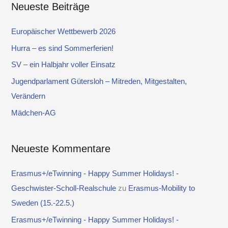
Neueste Beiträge
h
e
Europäischer Wettbewerb 2026
n
Hurra – es sind Sommerferien!
n
SV – ein Halbjahr voller Einsatz
a
Jugendparlament Gütersloh – Mitreden, Mitgestalten,
c
Verändern
h
Mädchen-AG
:
Neueste Kommentare
Erasmus+/eTwinning - Happy Summer Holidays! -
Geschwister-Scholl-Realschule
zu
Erasmus-Mobility to
Sweden (15.-22.5.)
Erasmus+/eTwinning - Happy Summer Holidays! -